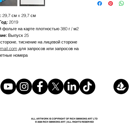
from, with Klarna, Clea
With friends like you
staggered interest fre
Who needs subtext?
:
29,7 см x 29,7 см
the artwork over seve
of art more affordable.
Год:
2019
This is a 44 caliber lo
 фольге на карте плотностью 380 г / м2
ие:
Выпуск 25
With a gun, make your
стороне, тиснение на лицевой стороне
Let's hope for better sh
Straight from my hear
mail.com
для запросов или запросов на
- Alexisonfire
ретные номера
ALL ARTWORK IS COPYRIGHT OF RICH SIMMONS ART LTD
© 2026 RICH SIMMONS ART | ALL RIGHTS RESERVED