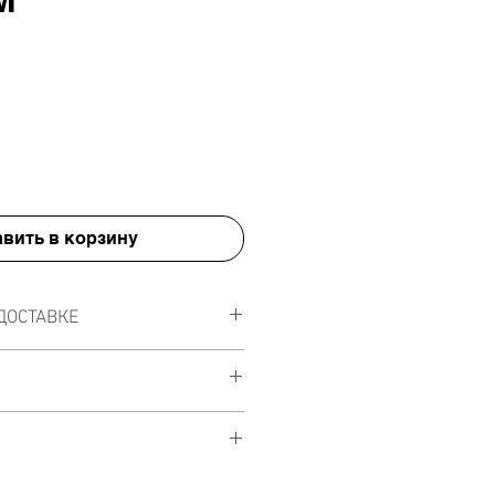
а
вить в корзину
ДОСТАВКЕ
правлены по всему миру.
sweetheart
alize this moment
 step in forgetting
 plans built into the shop to chose
ence