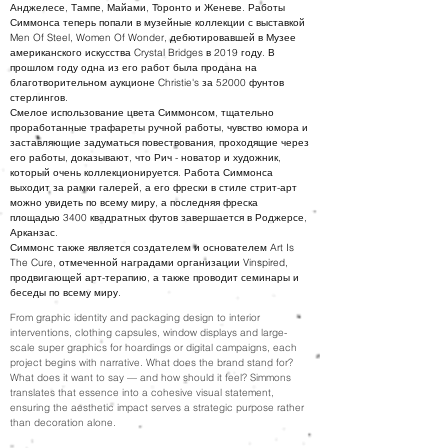
Анджелесе, Тампе, Майами, Торонто и Женеве. Работы
Симмонса теперь попали в музейные коллекции с выставкой
Men Of Steel, Women Of Wonder, дебютировавшей в Музее
американского искусства Crystal Bridges в 2019 году. В
прошлом году одна из его работ была продана на
благотворительном аукционе Christie's за 52000 фунтов
стерлингов.
Смелое использование цвета Симмонсом, тщательно
проработанные трафареты ручной работы, чувство юмора и
заставляющие задуматься повествования, проходящие через
его работы, доказывают, что Рич - новатор и художник,
который очень коллекционируется. Работа Симмонса
выходит за рамки галерей, а его фрески в стиле стрит-арт
можно увидеть по всему миру, а последняя фреска
площадью 3400 квадратных футов завершается в Роджерсе,
Арканзас.
Симмонс также является создателем и основателем Art Is
The Cure, отмеченной наградами организации Vinspired,
продвигающей арт-терапию, а также проводит семинары и
беседы по всему миру.
From graphic identity and packaging design to interior
interventions, clothing capsules, window displays and large-
scale super graphics for hoardings or digital campaigns, each
project begins with narrative. What does the brand stand for?
What does it want to say — and how should it feel? Simmons
translates that essence into a cohesive visual statement,
ensuring the aesthetic impact serves a strategic purpose rather
than decoration alone.