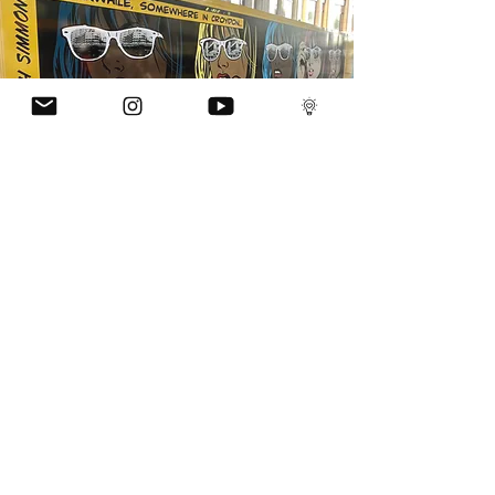
SUPER
GRAPHICS
Large-format graphic installations created to
command scale — across hoardings, development
sites, interior walls or campaign backdrops. Super
graphics are about dominance without chaos:
confident typography, striking imagery and cohesive
visual language executed with precision. Whether
supporting a property launch, cultural activation or
major brand campaign, these pieces are engineered
to hold attention from distance while rewarding closer