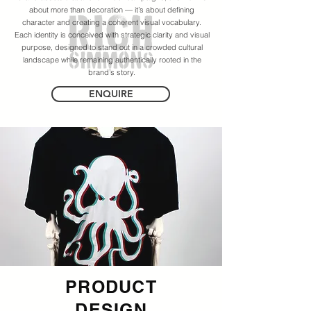
about more than decoration — it’s about defining
character and creating a coherent visual vocabulary.
Each identity is conceived with strategic clarity and visual
purpose, designed to stand out in a crowded cultural
landscape while remaining authentically rooted in the
brand’s story.
ENQUIRE
PRODUCT
DESIGN