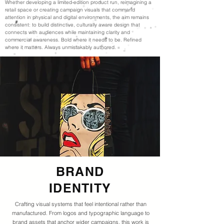
Whether developing a limited-edition product run, reimagining a
retail space or creating campaign visuals that command
attention in physical and digital environments, the aim remains
consistent: to build distinctive, culturally aware design that
connects with audiences while maintaining clarity and
commercial awareness. Bold where it needs to be. Refined
where it matters. Always unmistakably authored.
BRAND
IDENTITY
Crafting visual systems that feel intentional rather than
manufactured. From logos and typographic language to
brand assets that anchor wider campaigns, this work is