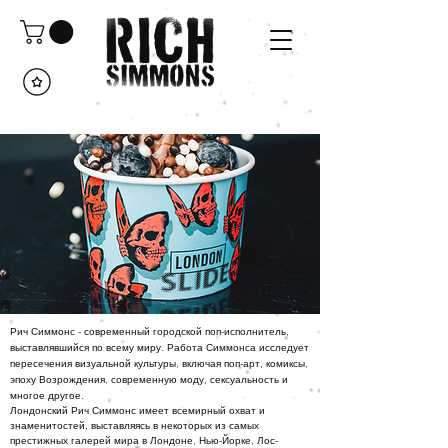
Рич Симмонс - современный городской поп-исполнитель,
выставлявшийся по всему миру. Работа Симмонса исследует
пересечения визуальной культуры, включая поп-арт, комиксы,
эпоху Возрождения, современную моду, сексуальность и
многое другое.
Лондонский Рич Симмонс имеет всемирный охват и
знаменитостей, выставляясь в некоторых из самых
престижных галерей мира в Лондоне, Нью-Йорке, Лос-